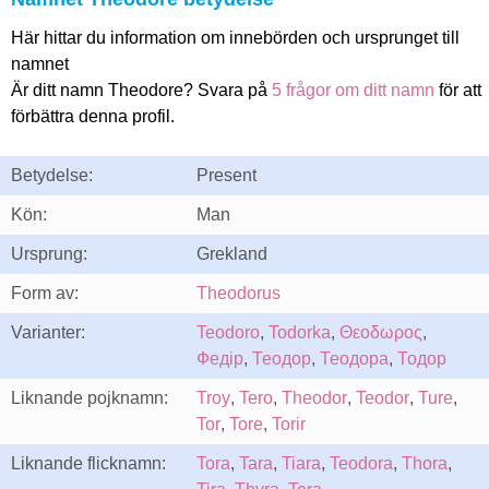
Här hittar du information om innebörden och ursprunget till
namnet
Är ditt namn Theodore? Svara på
5 frågor om ditt namn
för att
förbättra denna profil.
Betydelse:
Present
Kön:
Man
Ursprung:
Grekland
Form av:
Theodorus
Varianter:
Teodoro
,
Todorka
,
Θεοδωρος
,
Федір
,
Теодор
,
Теодора
,
Тодор
Liknande pojknamn:
Troy
,
Tero
,
Theodor
,
Teodor
,
Ture
,
Tor
,
Tore
,
Torir
Liknande flicknamn:
Tora
,
Tara
,
Tiara
,
Teodora
,
Thora
,