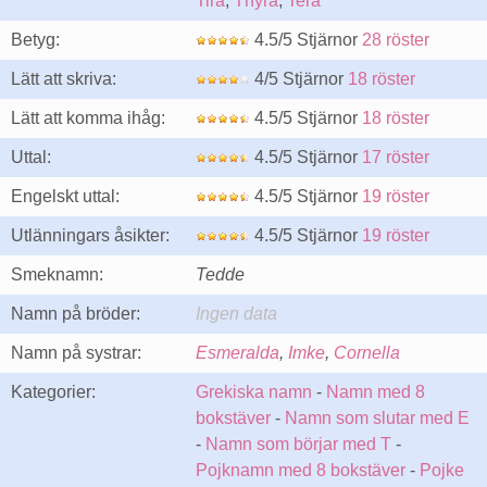
Tira
,
Thyra
,
Tera
Betyg:
4.5/5 Stjärnor
28 röster
Lätt att skriva:
4/5 Stjärnor
18 röster
Lätt att komma ihåg:
4.5/5 Stjärnor
18 röster
Uttal:
4.5/5 Stjärnor
17 röster
Engelskt uttal:
4.5/5 Stjärnor
19 röster
Utlänningars åsikter:
4.5/5 Stjärnor
19 röster
Smeknamn:
Tedde
Namn på bröder:
Ingen data
Namn på systrar:
Esmeralda
,
Imke
,
Cornella
Kategorier:
Grekiska namn
-
Namn med 8
bokstäver
-
Namn som slutar med E
-
Namn som börjar med T
-
Pojknamn med 8 bokstäver
-
Pojke