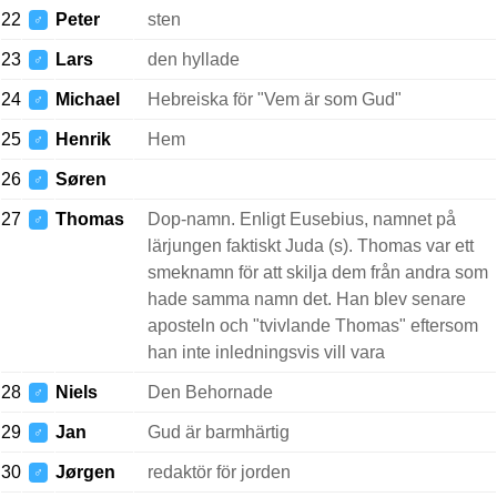
22
Peter
sten
♂
23
Lars
den hyllade
♂
24
Michael
Hebreiska för "Vem är som Gud"
♂
25
Henrik
Hem
♂
26
Søren
♂
27
Thomas
Dop-namn. Enligt Eusebius, namnet på
♂
lärjungen faktiskt Juda (s). Thomas var ett
smeknamn för att skilja dem från andra som
hade samma namn det. Han blev senare
aposteln och "tvivlande Thomas" eftersom
han inte inledningsvis vill vara
28
Niels
Den Behornade
♂
29
Jan
Gud är barmhärtig
♂
30
Jørgen
redaktör för jorden
♂