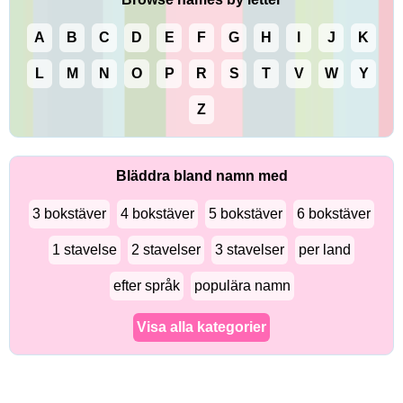
A
B
C
D
E
F
G
H
I
J
K
L
M
N
O
P
R
S
T
V
W
Y
Z
Bläddra bland namn med
3 bokstäver
4 bokstäver
5 bokstäver
6 bokstäver
1 stavelse
2 stavelser
3 stavelser
per land
efter språk
populära namn
Visa alla kategorier