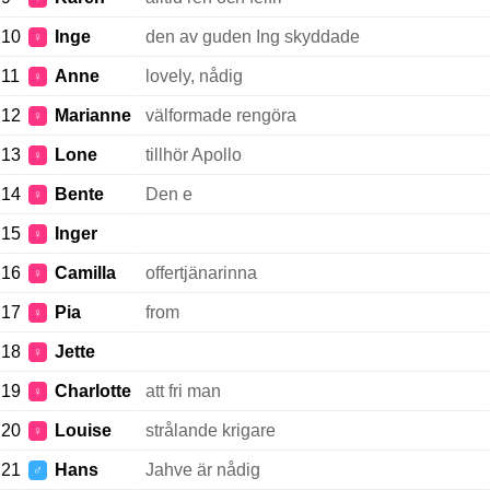
10
Inge
den av guden Ing skyddade
♀
11
Anne
lovely, nådig
♀
12
Marianne
välformade rengöra
♀
13
Lone
tillhör Apollo
♀
14
Bente
Den e
♀
15
Inger
♀
16
Camilla
offertjänarinna
♀
17
Pia
from
♀
18
Jette
♀
19
Charlotte
att fri man
♀
20
Louise
strålande krigare
♀
21
Hans
Jahve är nådig
♂