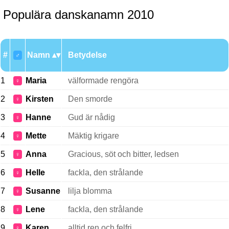
Populära danskanamn 2010
#
Namn
Betydelse
♂
1
Maria
välformade rengöra
♀
2
Kirsten
Den smorde
♀
3
Hanne
Gud är nådig
♀
4
Mette
Mäktig krigare
♀
5
Anna
Gracious, söt och bitter, ledsen
♀
6
Helle
fackla, den strålande
♀
7
Susanne
lilja blomma
♀
8
Lene
fackla, den strålande
♀
9
Karen
alltid ren och felfri
♀