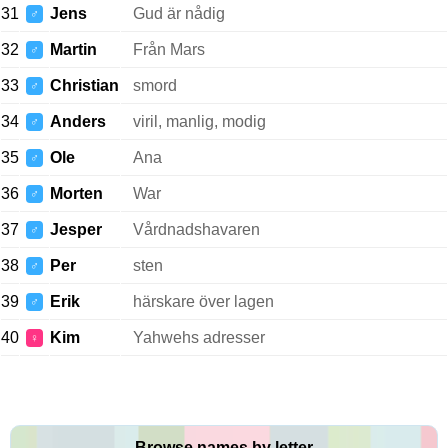
31
Jens
Gud är nådig
♂
32
Martin
Från Mars
♂
33
Christian
smord
♂
34
Anders
viril, manlig, modig
♂
35
Ole
Ana
♂
36
Morten
War
♂
37
Jesper
Vårdnadshavaren
♂
38
Per
sten
♂
39
Erik
härskare över lagen
♂
40
Kim
Yahwehs adresser
♀
Browse names by letter