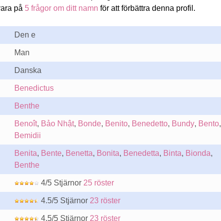
vara på
5 frågor om ditt namn
för att förbättra denna profil.
Den e
Man
Danska
Benedictus
Benthe
Benoît
,
Bảo Nhật
,
Bonde
,
Benito
,
Benedetto
,
Bundy
,
Bento
,
Bemidii
Benita
,
Bente
,
Benetta
,
Bonita
,
Benedetta
,
Binta
,
Bionda
,
Benthe
4/5 Stjärnor
25 röster
4.5/5 Stjärnor
23 röster
4.5/5 Stjärnor
23 röster