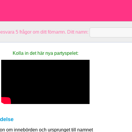
besvara 5 frågor om ditt förnamn. Ditt namn:
Kolla in det här nya party­spelet:
delse
tion om innebörden och ursprunget till namnet