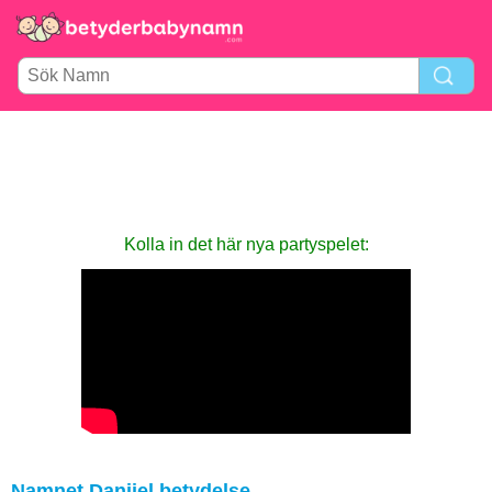
Kolla in det här nya party­spelet:
Namnet Danijel betydelse