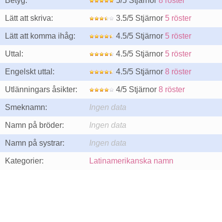
Betyg:
5/5 Stjärnor
8 röster
Lätt att skriva:
3.5/5 Stjärnor
5 röster
Lätt att komma ihåg:
4.5/5 Stjärnor
5 röster
Uttal:
4.5/5 Stjärnor
5 röster
Engelskt uttal:
4.5/5 Stjärnor
8 röster
Utlänningars åsikter:
4/5 Stjärnor
8 röster
Smeknamn:
Ingen data
Namn på bröder:
Ingen data
Namn på systrar:
Ingen data
Kategorier:
Latinamerikanska namn