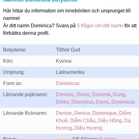
Här hittar du information om innebörden och ursprunget till
namnet
Är ditt namn Dominica? Svara på
5 frågor om ditt namn
för att
förbättra denna profil.
Betydelse:
Tillhör Gud
Kön:
Kvinna
Ursprung:
Latinamerika
Form av:
Dominicus
Liknande pojknamn:
Dominic
,
Deniz
,
Dominik
,
Dung
,
Dinko
,
Dionysius
,
Denis
,
Dominicus
Liknande flicknamn:
Denise
,
Denice
,
Dominique
,
Diễm
Khuê
,
Diễm Châu
,
Diệu Hồng
,
Dạ
Hương
,
Diệu Hương