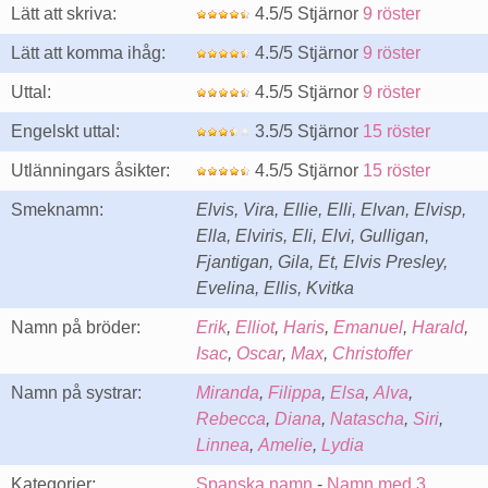
Lätt att skriva:
4.5/5 Stjärnor
9 röster
Lätt att komma ihåg:
4.5/5 Stjärnor
9 röster
Uttal:
4.5/5 Stjärnor
9 röster
Engelskt uttal:
3.5/5 Stjärnor
15 röster
Utlänningars åsikter:
4.5/5 Stjärnor
15 röster
Smeknamn:
Elvis, Vira, Ellie, Elli, Elvan, Elvisp,
Ella, Elviris, Eli, Elvi, Gulligan,
Fjantigan, Gila, Et, Elvis Presley,
Evelina, Ellis, Kvitka
Namn på bröder:
Erik
,
Elliot
,
Haris
,
Emanuel
,
Harald
,
Isac
,
Oscar
,
Max
,
Christoffer
Namn på systrar:
Miranda
,
Filippa
,
Elsa
,
Alva
,
Rebecca
,
Diana
,
Natascha
,
Siri
,
Linnea
,
Amelie
,
Lydia
Kategorier:
Spanska namn
-
Namn med 3