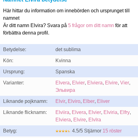
Här hittar du information om innebörden och ursprunget till
namnet
Är ditt namn Elvira? Svara på
5 frågor om ditt namn
för att
förbättra denna profil.
Betydelse:
det sublima
Kön:
Kvinna
Ursprung:
Spanska
Varianter:
Elvera
,
Elvier
,
Elviera
,
Elvire
,
Vier
,
Эльвира
Liknande pojknamn:
Elvir
,
Elviro
,
Elber
,
Eliver
Liknande flicknamn:
Elviira
,
Elvera
,
Elvier
,
Elviria
,
Elfry
,
Elviera
,
Elvire
,
Elvīra
Betyg:
4.5/5 Stjärnor
15 röster