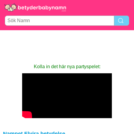
Kolla in det här nya party­spelet:
Namnet Elvira betydelse