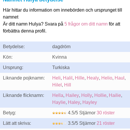
Här hittar du information om innebörden och ursprunget till
namnet
Är ditt namn Hulya? Svara på
5 frågor om ditt namn
för att
förbättra denna profil.
Betydelse:
dagdröm
Kön:
Kvinna
Ursprung:
Turkiska
Liknande pojknamn:
Heli
,
Halil
,
Hille
,
Healy
,
Helio
,
Haul
,
Hilel
,
Hill
Liknande flicknamn:
Hella
,
Hailey
,
Holly
,
Hollie
,
Hailie
,
Haylie
,
Haley
,
Hayley
Betyg:
4.5/5 Stjärnor
30 röster
Lätt att skriva:
3.5/5 Stjärnor
21 röster