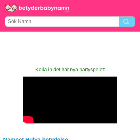
Kolla in det här nya party­spelet:
Namnet Hulya betydelse