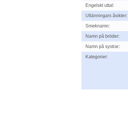
Engelskt uttal:
Utlänningars åsikter:
Smeknamn:
Namn på bröder:
Namn på systrar:
Kategorier: