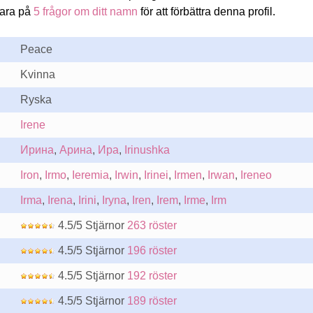
vara på
5 frågor om ditt namn
för att förbättra denna profil.
Peace
Kvinna
Ryska
Irene
Ирина
,
Арина
,
Ира
,
Irinushka
Iron
,
Irmo
,
Ieremia
,
Irwin
,
Irinei
,
Irmen
,
Irwan
,
Ireneo
Irma
,
Irena
,
Irini
,
Iryna
,
Iren
,
Irem
,
Irme
,
Irm
4.5/5 Stjärnor
263 röster
4.5/5 Stjärnor
196 röster
4.5/5 Stjärnor
192 röster
4.5/5 Stjärnor
189 röster