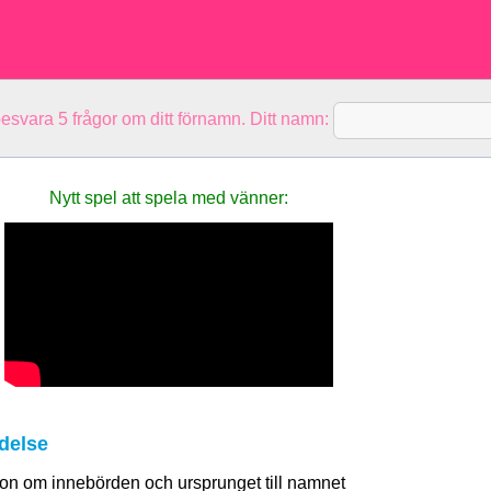
besvara 5 frågor om ditt förnamn. Ditt namn:
Nytt spel att spela med vänner:
delse
tion om innebörden och ursprunget till namnet