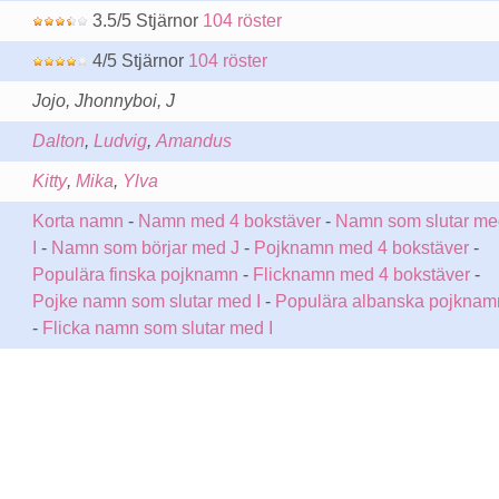
3.5/5 Stjärnor
104 röster
4/5 Stjärnor
104 röster
Jojo, Jhonnyboi, J
Dalton
,
Ludvig
,
Amandus
Kitty
,
Mika
,
Ylva
Korta namn
-
Namn med 4 bokstäver
-
Namn som slutar me
I
-
Namn som börjar med J
-
Pojknamn med 4 bokstäver
-
Populära finska pojknamn
-
Flicknamn med 4 bokstäver
-
Pojke namn som slutar med I
-
Populära albanska pojknam
-
Flicka namn som slutar med I