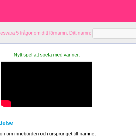
besvara 5 frågor om ditt förnamn. Ditt namn:
Nytt spel att spela med vänner:
delse
tion om innebörden och ursprunget till namnet