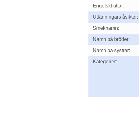
Engelskt uttal:
Utlänningars åsikter:
Smeknamn:
Namn på bröder:
Namn på systrar:
Kategorier: