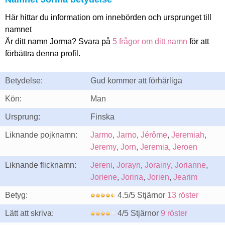
Här hittar du information om innebörden och ursprunget till
namnet
Är ditt namn Jorma? Svara på
5 frågor om ditt namn
för att
förbättra denna profil.
Betydelse:
Gud kommer att förhärliga
Kön:
Man
Ursprung:
Finska
Liknande pojknamn:
Jarmo
,
Jarno
,
Jérôme
,
Jeremiah
,
Jeremy
,
Jorn
,
Jeremia
,
Jeroen
Liknande flicknamn:
Jereni
,
Jorayn
,
Jorainy
,
Jorianne
,
Joriene
,
Jorina
,
Jorien
,
Jearim
Betyg:
4.5/5 Stjärnor
13 röster
Lätt att skriva:
4/5 Stjärnor
9 röster