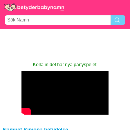
Kolla in det här nya party­spelet:
Namnet Kimona betydelse