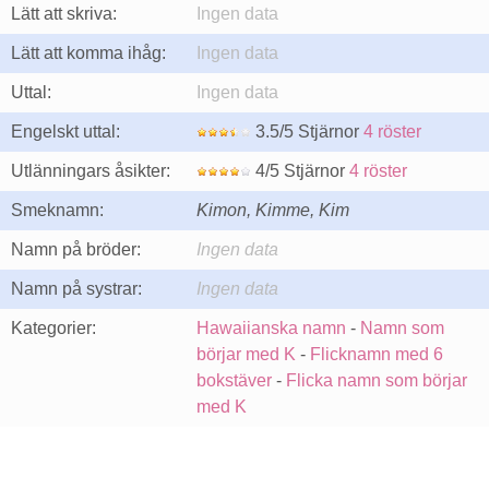
Lätt att skriva:
Ingen data
Lätt att komma ihåg:
Ingen data
Uttal:
Ingen data
Engelskt uttal:
3.5/5 Stjärnor
4 röster
Utlänningars åsikter:
4/5 Stjärnor
4 röster
Smeknamn:
Kimon, Kimme, Kim
Namn på bröder:
Ingen data
Namn på systrar:
Ingen data
Kategorier:
Hawaiianska namn
-
Namn som
börjar med K
-
Flicknamn med 6
bokstäver
-
Flicka namn som börjar
med K