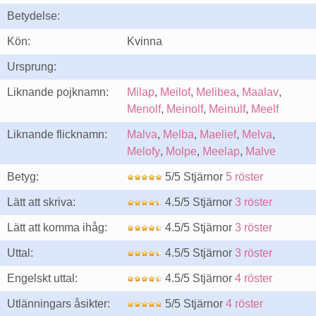
Betydelse:
Kön:
Kvinna
Ursprung:
Liknande pojknamn:
Milap
,
Meilof
,
Melibea
,
Maalav
,
Menolf
,
Meinolf
,
Meinulf
,
Meelf
Liknande flicknamn:
Malva
,
Melba
,
Maelief
,
Melva
,
Melofy
,
Molpe
,
Meelap
,
Malve
Betyg:
5/5 Stjärnor
5 röster
Lätt att skriva:
4.5/5 Stjärnor
3 röster
Lätt att komma ihåg:
4.5/5 Stjärnor
3 röster
Uttal:
4.5/5 Stjärnor
3 röster
Engelskt uttal:
4.5/5 Stjärnor
4 röster
Utlänningars åsikter:
5/5 Stjärnor
4 röster