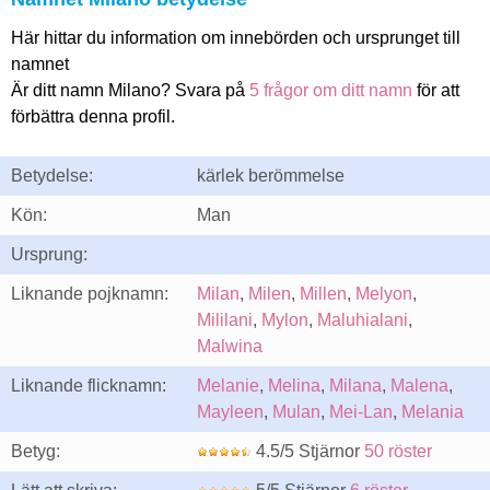
Här hittar du information om innebörden och ursprunget till
namnet
Är ditt namn Milano? Svara på
5 frågor om ditt namn
för att
förbättra denna profil.
Betydelse:
kärlek berömmelse
Kön:
Man
Ursprung:
Liknande pojknamn:
Milan
,
Milen
,
Millen
,
Melyon
,
Mililani
,
Mylon
,
Maluhialani
,
Malwina
Liknande flicknamn:
Melanie
,
Melina
,
Milana
,
Malena
,
Mayleen
,
Mulan
,
Mei-Lan
,
Melania
Betyg:
4.5/5 Stjärnor
50 röster