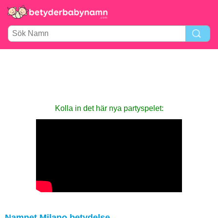
Kolla in det här nya party­spelet:
Namnet Milano betydelse