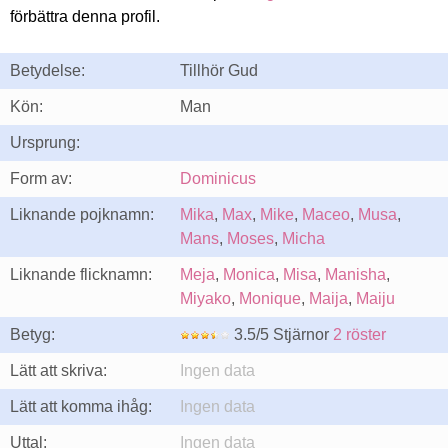
förbättra denna profil.
Betydelse:
Tillhör Gud
Kön:
Man
Ursprung:
Form av:
Dominicus
Liknande pojknamn:
Mika
,
Max
,
Mike
,
Maceo
,
Musa
,
Mans
,
Moses
,
Micha
Liknande flicknamn:
Meja
,
Monica
,
Misa
,
Manisha
,
Miyako
,
Monique
,
Maija
,
Maiju
Betyg:
3.5/5 Stjärnor
2 röster
Lätt att skriva:
Ingen data
Lätt att komma ihåg:
Ingen data
Uttal:
Ingen data