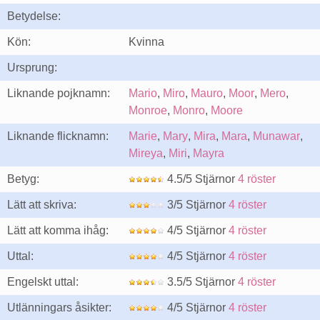
Betydelse:
Kön:
Kvinna
Ursprung:
Liknande pojknamn:
Mario
,
Miro
,
Mauro
,
Moor
,
Mero
,
Monroe
,
Monro
,
Moore
Liknande flicknamn:
Marie
,
Mary
,
Mira
,
Mara
,
Munawar
,
Mireya
,
Miri
,
Mayra
Betyg:
4.5/5 Stjärnor
4 röster
Lätt att skriva:
3/5 Stjärnor
4 röster
Lätt att komma ihåg:
4/5 Stjärnor
4 röster
Uttal:
4/5 Stjärnor
4 röster
Engelskt uttal:
3.5/5 Stjärnor
4 röster
Utlänningars åsikter:
4/5 Stjärnor
4 röster