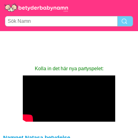
Kolla in det här nya party­spelet:
Namnet Natasa betydelse