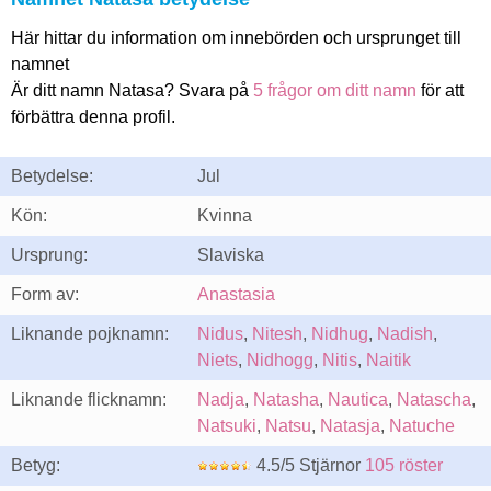
Här hittar du information om innebörden och ursprunget till
namnet
Är ditt namn Natasa? Svara på
5 frågor om ditt namn
för att
förbättra denna profil.
Betydelse:
Jul
Kön:
Kvinna
Ursprung:
Slaviska
Form av:
Anastasia
Liknande pojknamn:
Nidus
,
Nitesh
,
Nidhug
,
Nadish
,
Niets
,
Nidhogg
,
Nitis
,
Naitik
Liknande flicknamn:
Nadja
,
Natasha
,
Nautica
,
Natascha
,
Natsuki
,
Natsu
,
Natasja
,
Natuche
Betyg:
4.5/5 Stjärnor
105 röster