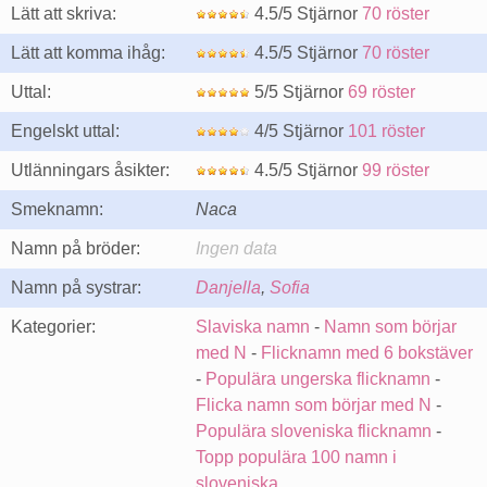
Lätt att skriva:
4.5/5 Stjärnor
70 röster
Lätt att komma ihåg:
4.5/5 Stjärnor
70 röster
Uttal:
5/5 Stjärnor
69 röster
Engelskt uttal:
4/5 Stjärnor
101 röster
Utlänningars åsikter:
4.5/5 Stjärnor
99 röster
Smeknamn:
Naca
Namn på bröder:
Ingen data
Namn på systrar:
Danjella
,
Sofia
Kategorier:
Slaviska namn
-
Namn som börjar
med N
-
Flicknamn med 6 bokstäver
-
Populära ungerska flicknamn
-
Flicka namn som börjar med N
-
Populära sloveniska flicknamn
-
Topp populära 100 namn i
sloveniska