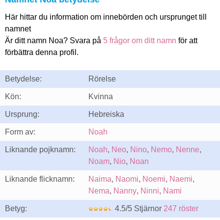
Här hittar du information om innebörden och ursprunget till
namnet
Är ditt namn Noa? Svara på
5 frågor om ditt namn
för att
förbättra denna profil.
Betydelse:
Rörelse
Kön:
Kvinna
Ursprung:
Hebreiska
Form av:
Noah
Liknande pojknamn:
Noah
,
Neo
,
Nino
,
Nemo
,
Nenne
,
Noam
,
Nio
,
Noan
Liknande flicknamn:
Naima
,
Naomi
,
Noemi
,
Naemi
,
Nema
,
Nanny
,
Ninni
,
Nami
Betyg:
4.5/5 Stjärnor
247 röster