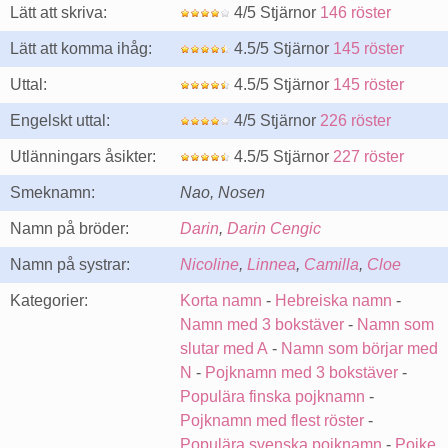
Lätt att skriva:
4/5 Stjärnor
146 röster
Lätt att komma ihåg:
4.5/5 Stjärnor
145 röster
Uttal:
4.5/5 Stjärnor
145 röster
Engelskt uttal:
4/5 Stjärnor
226 röster
Utlänningars åsikter:
4.5/5 Stjärnor
227 röster
Smeknamn:
Nao, Nosen
Namn på bröder:
Darin
,
Darin Cengic
Namn på systrar:
Nicoline
,
Linnea
,
Camilla
,
Cloe
Kategorier:
Korta namn
-
Hebreiska namn
-
Namn med 3 bokstäver
-
Namn som
slutar med A
-
Namn som börjar med
N
-
Pojknamn med 3 bokstäver
-
Populära finska pojknamn
-
Pojknamn med flest röster
-
Populära svenska pojknamn
-
Pojke