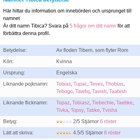
Här hittar du information om innebörden och ursprunget till
namnet
Är ditt namn Tibica? Svara på
5 frågor om ditt namn
för att
förbättra denna profil.
Betydelse:
Av floden Tibern, som flyter Rom
Kön:
Kvinna
Ursprung:
Engelska
Liknande pojknamn:
Tobias
,
Tupac
,
Teves
,
Thobias
,
Tebogo
,
Tawfiq
,
Tavish
,
Taabish
Liknande flicknamn:
Topaz
,
Tobiasz
,
Tiebechie
,
Taebke
,
Tivka
,
Topsy
,
Tabke
,
Tvisha
Betyg:
2/5 Stjärnor
6 röster
Lätt att skriva:
4.5/5 Stjärnor
6 röster