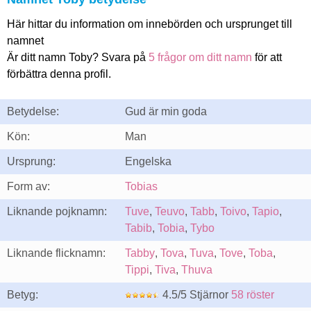
Här hittar du information om innebörden och ursprunget till
namnet
Är ditt namn Toby? Svara på
5 frågor om ditt namn
för att
förbättra denna profil.
Betydelse:
Gud är min goda
Kön:
Man
Ursprung:
Engelska
Form av:
Tobias
Liknande pojknamn:
Tuve
,
Teuvo
,
Tabb
,
Toivo
,
Tapio
,
Tabib
,
Tobia
,
Tybo
Liknande flicknamn:
Tabby
,
Tova
,
Tuva
,
Tove
,
Toba
,
Tippi
,
Tiva
,
Thuva
Betyg:
4.5/5 Stjärnor
58 röster