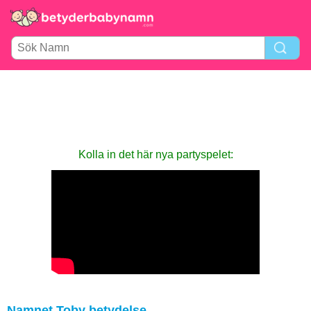
Kolla in det här nya party­spelet:
Namnet Toby betydelse