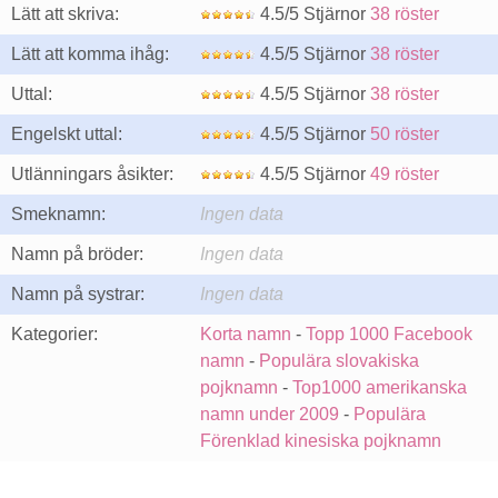
Lätt att skriva:
4.5/5 Stjärnor
38 röster
Lätt att komma ihåg:
4.5/5 Stjärnor
38 röster
Uttal:
4.5/5 Stjärnor
38 röster
Engelskt uttal:
4.5/5 Stjärnor
50 röster
Utlänningars åsikter:
4.5/5 Stjärnor
49 röster
Smeknamn:
Ingen data
Namn på bröder:
Ingen data
Namn på systrar:
Ingen data
Kategorier:
Korta namn
-
Topp 1000 Facebook
namn
-
Populära slovakiska
pojknamn
-
Top1000 amerikanska
namn under 2009
-
Populära
Förenklad kinesiska pojknamn