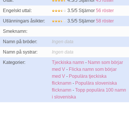
Uttal:
4.5/5 Stjärnor
45 röster
Engelskt uttal:
3.5/5 Stjärnor
56 röster
Utlänningars åsikter:
3.5/5 Stjärnor
58 röster
Smeknamn:
Namn på bröder:
Ingen data
Namn på systrar:
Ingen data
Kategorier:
Tjeckiska namn
-
Namn som börjar
med V
-
Flicka namn som börjar
med V
-
Populära tjeckiska
flicknamn
-
Populära sloveniska
flicknamn
-
Topp populära 100 namn
i sloveniska