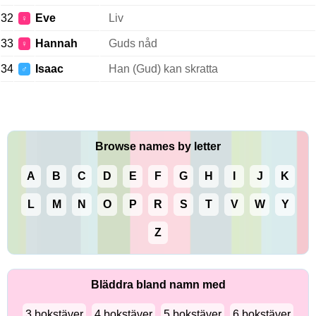
32
Eve
Liv
♀
33
Hannah
Guds nåd
♀
34
Isaac
Han (Gud) kan skratta
♂
Browse names by letter
A
B
C
D
E
F
G
H
I
J
K
L
M
N
O
P
R
S
T
V
W
Y
Z
Bläddra bland namn med
3 bokstäver
4 bokstäver
5 bokstäver
6 bokstäver