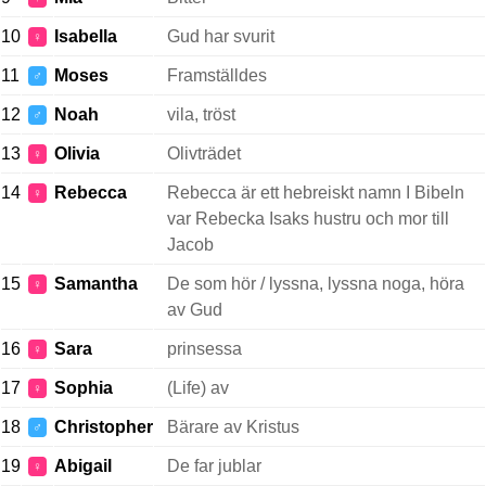
10
Isabella
Gud har svurit
♀
11
Moses
Framställdes
♂
12
Noah
vila, tröst
♂
13
Olivia
Olivträdet
♀
14
Rebecca
Rebecca är ett hebreiskt namn I Bibeln
♀
var Rebecka Isaks hustru och mor till
Jacob
15
Samantha
De som hör / lyssna, lyssna noga, höra
♀
av Gud
16
Sara
prinsessa
♀
17
Sophia
(Life) av
♀
18
Christopher
Bärare av Kristus
♂
19
Abigail
De far jublar
♀