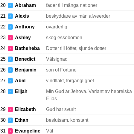
20
Abraham
fader till många nationer
♂
21
Alexis
beskyddare av män afweerder
♂
22
Anthony
ovärderlig
♂
23
Ashley
skog essebomen
♀
24
Bathsheba
Dotter till löftet, sjunde dotter
♀
25
Benedict
Välsignad
♂
26
Benjamin
son of Fortune
♂
27
Abel
vindfläkt, förgänglighet
♂
28
Elijah
Min Gud är Jehova. Variant av hebreiska
♂
Elias
29
Elizabeth
Gud har svurit
♀
30
Ethan
beslutsam, konstant
♂
31
Evangeline
Väl
♀