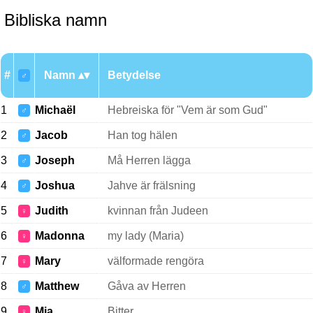
Bibliska namn
#
Namn
Betydelse
♂
1
Michaël
Hebreiska för "Vem är som Gud"
♂
2
Jacob
Han tog hälen
♂
3
Joseph
Må Herren lägga
♂
4
Joshua
Jahve är frälsning
♂
5
Judith
kvinnan från Judeen
♀
6
Madonna
my lady (Maria)
♀
7
Mary
välformade rengöra
♀
8
Matthew
Gåva av Herren
♂
9
Mia
Bitter
♀