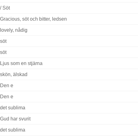
/ Söt
Gracious, söt och bitter, ledsen
lovely, nådig
söt
söt
Ljus som en stjärna
skön, älskad
Den e
Den e
det sublima
Gud har svurit
det sublima