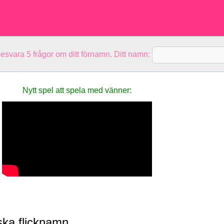
besvara 5 frågor om ditt förnamn. Ditt namn:
Nytt spel att spela med vänner:
ska flicknamn