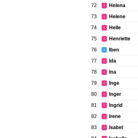
72
Helena
♀
73
Helene
♀
74
Helle
♀
75
Henriette
♀
76
Iben
♂
77
Ida
♀
78
Ina
♀
79
Inge
♀
80
Inger
♀
81
Ingrid
♀
82
Irene
♀
83
Isabel
♀