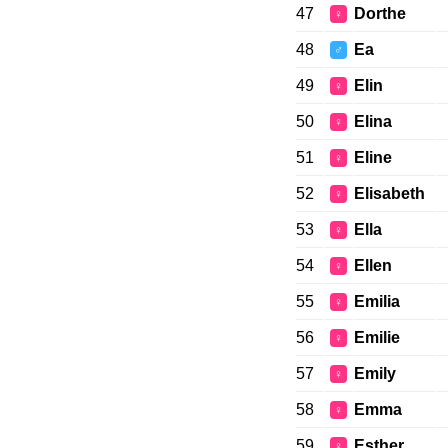
47
Dorthe
♀
48
Ea
♂
49
Elin
♀
50
Elina
♀
51
Eline
♀
52
Elisabeth
♀
53
Ella
♀
54
Ellen
♀
55
Emilia
♀
56
Emilie
♀
57
Emily
♀
58
Emma
♀
59
Esther
♀