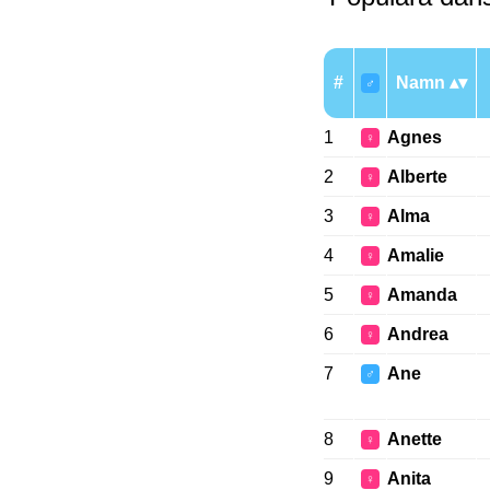
#
Namn
♂
1
Agnes
♀
2
Alberte
♀
3
Alma
♀
4
Amalie
♀
5
Amanda
♀
6
Andrea
♀
7
Ane
♂
8
Anette
♀
9
Anita
♀