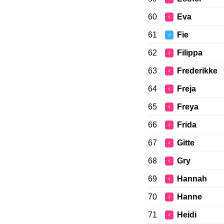
60
Eva
♀
61
Fie
♂
62
Filippa
♀
63
Frederikke
♀
64
Freja
♀
65
Freya
♀
66
Frida
♀
67
Gitte
♀
68
Gry
♀
69
Hannah
♀
70
Hanne
♀
71
Heidi
♀