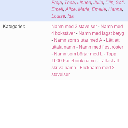
Freja
,
Thea
,
Linnea
,
Julia
,
Elin
,
Sofi
,
Emeli
,
Alice
,
Marie
,
Emelie
,
Hanna
,
Louise
,
Ida
Kategorier:
Namn med 2 stavelser
-
Namn med
4 bokstäver
-
Namn med lägst betyg
-
Namn som slutar med A
-
Lätt att
uttala namn
-
Namn med flest röster
-
Namn som börjar med L
-
Topp
1000 Facebook namn
-
Lättast att
skriva namn
-
Flicknamn med 2
stavelser