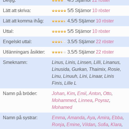
Betyg:
4/5 Stjärnor
22 röster
Lätt att skriva:
5/5 Stjärnor
10 röster
Lätt att komma ihåg:
4.5/5 Stjärnor
10 röster
Uttal:
5/5 Stjärnor
10 röster
Engelskt uttal:
3.5/5 Stjärnor
22 röster
Utlänningars åsikter:
3.5/5 Stjärnor
22 röster
Smeknamn:
Linus, Linis, Linsen, Lilli, Linanus,
Linusida, Gurkan, Thaimix, Rosie,
Linu, Linuuh, Lini, Linaar, Linis
Finis, Lille L
Namn på bröder:
Johan
,
Kim
,
Emil
,
Anton
,
Otto
,
Mohammed
,
Linnea
,
Poyraz
,
Mohamed
Namn på systrar:
Emma
,
Amanda
,
Aya
,
Amira
,
Ebba
,
Ronja
,
Emine
,
Vildan
,
Sofia
,
Klara
,