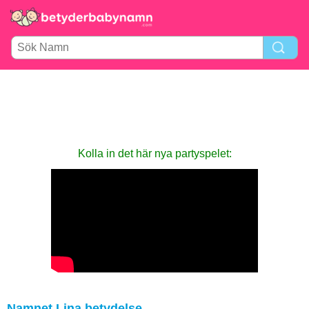
Kolla in det här nya party­spelet:
Namnet Lina betydelse