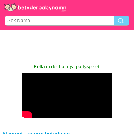
Kolla in det här nya party­spelet:
Namnet Lennox betydelse