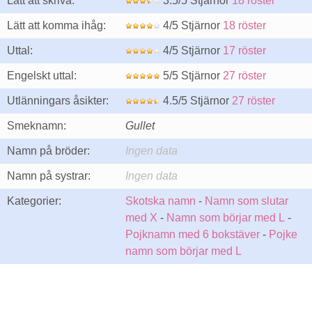
Lätt att skriva:
3.5/5 Stjärnor
18 röster
Lätt att komma ihåg:
4/5 Stjärnor
18 röster
Uttal:
4/5 Stjärnor
17 röster
Engelskt uttal:
5/5 Stjärnor
27 röster
Utlänningars åsikter:
4.5/5 Stjärnor
27 röster
Smeknamn:
Gullet
Namn på bröder:
Ingen data
Namn på systrar:
Ingen data
Kategorier:
Skotska namn
-
Namn som slutar
med X
-
Namn som börjar med L
-
Pojknamn med 6 bokstäver
-
Pojke
namn som börjar med L