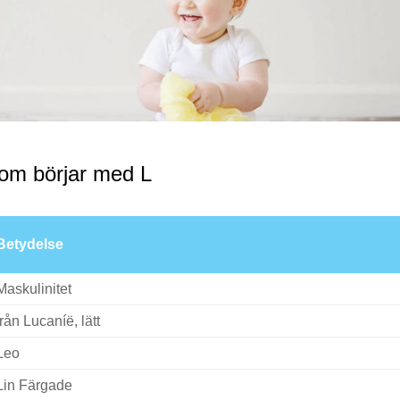
om börjar med L
Betydelse
Maskulinitet
från Lucaníë, lätt
Leo
Lin Färgade