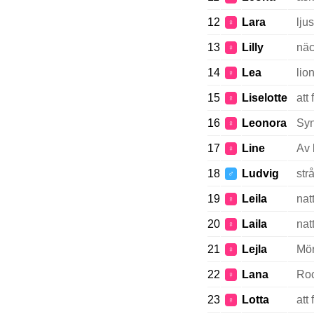
12
Lara
ljus
♀
13
Lilly
näc
♀
14
Lea
lio
♀
15
Liselotte
att 
♀
16
Leonora
Sy
♀
17
Line
Av 
♀
18
Ludvig
str
♂
19
Leila
nat
♀
20
Laila
nat
♀
21
Lejla
Mör
♀
22
Lana
Ro
♀
23
Lotta
att 
♀