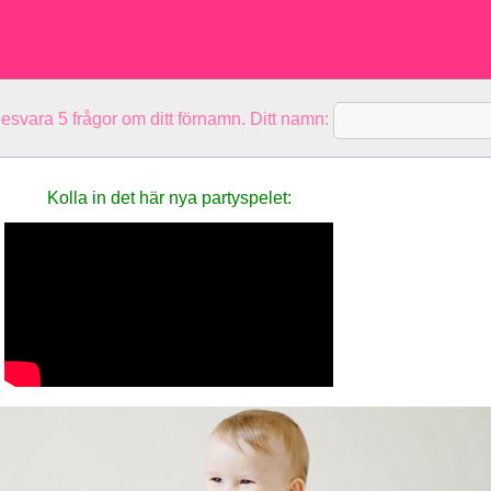
besvara 5 frågor om ditt förnamn. Ditt namn:
Kolla in det här nya party­spelet: