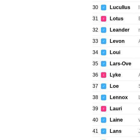
30
Lucullus
♂
31
Lotus
♀
32
Leander
♂
33
Levon
♂
34
Loui
♂
35
Lars-Ove
♂
36
Lyke
♀
37
Loe
♂
38
Lennox
♂
39
Lauri
♀
40
Laine
♂
41
Lans
♂