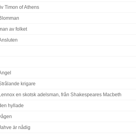
liv Timon of Athens
Blomman
man av folket
Ansluten
Angel
Strålande krigare
Lennox en skotsk adelsman, från Shakespeares Macbeth
den hyllade
vågen
Jahve är nådig