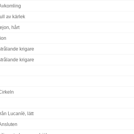
Avkomling
full av kärlek
lejon, hårt
lion
strålande krigare
strålande krigare
Cirkeln
från Lucaníë, lätt
Ansluten