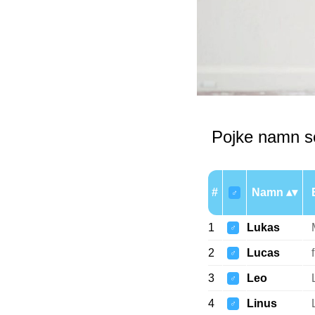
Pojke namn s
#
Namn
♂
1
Lukas
♂
2
Lucas
♂
3
Leo
♂
4
Linus
♂