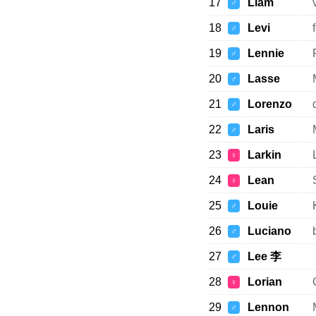
17
Liam
♂
18
Levi
♂
19
Lennie
♂
20
Lasse
♂
21
Lorenzo
♂
22
Laris
♂
23
Larkin
♀
24
Lean
♀
25
Louie
♂
26
Luciano
♂
27
Lee 李
♂
28
Lorian
♀
29
Lennon
♂