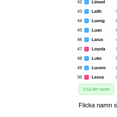
42
Limuel
♂
43
Laith
♂
44
Luong
♂
45
Luan
♂
46
Larus
♂
47
Loyola
♀
48
Luke
♂
49
Lucero
♂
50
Lexus
♀
Visa fler namn
Flicka namn 