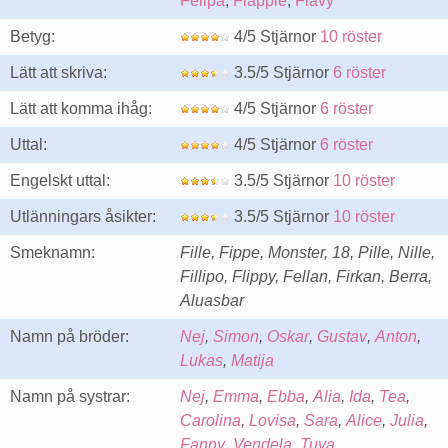
Felipa
,
Flappie
,
Flavy
Betyg:
4/5 Stjärnor
10 röster
Lätt att skriva:
3.5/5 Stjärnor
6 röster
Lätt att komma ihåg:
4/5 Stjärnor
6 röster
Uttal:
4/5 Stjärnor
6 röster
Engelskt uttal:
3.5/5 Stjärnor
10 röster
Utlänningars åsikter:
3.5/5 Stjärnor
10 röster
Smeknamn:
Fille, Fippe, Monster, 18, Pille, Nille,
Fillipo, Flippy, Fellan, Firkan, Berra,
Aluasbar
Namn på bröder:
Nej
,
Simon
,
Oskar
,
Gustav
,
Anton
,
Lukas
,
Matija
Namn på systrar:
Nej
,
Emma
,
Ebba
,
Alia
,
Ida
,
Tea
,
Carolina
,
Lovisa
,
Sara
,
Alice
,
Julia
,
Fanny
,
Vendela
,
Tuva