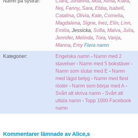
Namn på systrar:
Clara
,
Johanna
,
Moa
,
Alma
,
Klara
,
Nej
,
Fanny
,
Sara
,
Ebba
,
Isabell
,
Catalina
,
Olivia
,
Kate
,
Cornelia
,
Magdalena
,
Signe
,
Inez
,
Elin
,
Linn
,
Emilia
, Jessicka,
Sofia
,
Malva
,
Julia
,
Jennifer
,
Melinda
,
Tora
,
Vanja
,
Manna
,
Emy
Flera namn
Kategorier:
Engelska namn
-
Namn med 2
stavelser
-
Namn med 5 bokstäver
-
Namn som slutar med E
-
Namn
med lägst betyg
-
Namn med flest
röster
-
Namn som börjar med A
-
Svårt att skriva namn
-
Svårt att
uttala namn
-
Topp 1000 Facebook
namn
Kommentarer lämnade av Alice,s