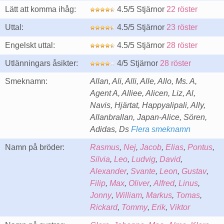
Lätt att komma ihåg:
4.5/5 Stjärnor
22 röster
Uttal:
4.5/5 Stjärnor
23 röster
Engelskt uttal:
4.5/5 Stjärnor
28 röster
Utlänningars åsikter:
4/5 Stjärnor
28 röster
Smeknamn:
Allan, Ali, Alli, Alle, Allo, Ms. A,
Agent A, Alliee, Alicen, Liz, Al,
Navis, Hjärtat, Happyalipali, Ally,
Allanbrallan, Japan-Alice, Sören,
Adidas, Ds
Flera smeknamn
Namn på bröder:
Rasmus
,
Nej
,
Jacob
,
Elias
,
Pontus
,
Silvia
,
Leo
,
Ludvig
,
David
,
Alexander
,
Svante
,
Leon
,
Gustav
,
Filip
,
Max
,
Oliver
,
Alfred
,
Linus
,
Jonny
,
William
,
Markus
,
Tomas
,
Rickard
,
Tommy
,
Erik
,
Viktor