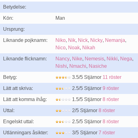
Betydelse:
Kön:
Man
Ursprung:
Liknande pojknamn:
Niko
,
Nik
,
Nick
,
Nicky
,
Nemanja
,
Nico
,
Noak
,
Nikah
Liknande flicknamn:
Nancy
,
Nike
,
Nemesis
,
Nikki
,
Nega
,
Nishi
,
Nmachi
,
Nasiche
Betyg:
3.5/5 Stjärnor
11 röster
Lätt att skriva:
2.5/5 Stjärnor
9 röster
Lätt att komma ihåg:
1.5/5 Stjärnor
8 röster
Uttal:
2/5 Stjärnor
8 röster
Engelskt uttal:
2.5/5 Stjärnor
8 röster
Utlänningars åsikter:
3/5 Stjärnor
7 röster