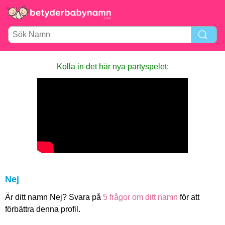
Kolla in det här nya party­spelet:
Nej
Är ditt namn Nej? Svara på
5 frågor om ditt namn
för att
förbättra denna profil.